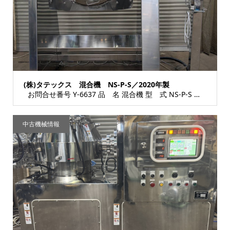
(株)タテックス 混合機 NS-P-S／2020年製
お問合せ番号 Y-6637 品 名 混合機 型 式 NS-P-S 種 類 食品加工機器...
中古機械情報