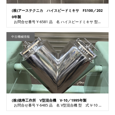
(株)アーステクニカ ハイスピードミキサ FS100／202
0年製
お問合せ番号 Y-6581 品 名 ハイスピードミキサ 型 式 FS100 種 類 食...
中古機械情報
(株)徳寿工作所 V型混合機 V-10／1995年製
お問合せ番号 Y-6485 品 名 V型混合機 型 式 V-10 種 類 食品加工機器...