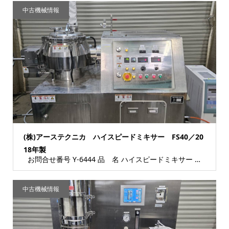
中古機械情報
(株)アーステクニカ ハイスピードミキサー FS40／20
18年製
お問合せ番号 Y-6444 品 名 ハイスピードミキサー 型 式 FS40 種 類 食...
中古機械情報