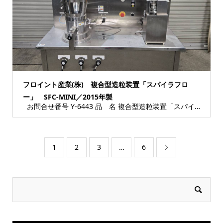
フロイント産業(株) 複合型造粒装置「スパイラフロ
ー」 SFC-MINI／2015年製
お問合せ番号 Y-6443 品 名 複合型造粒装置「スパイラフロー」 型 式 SFC...
1
2
3
…
6
