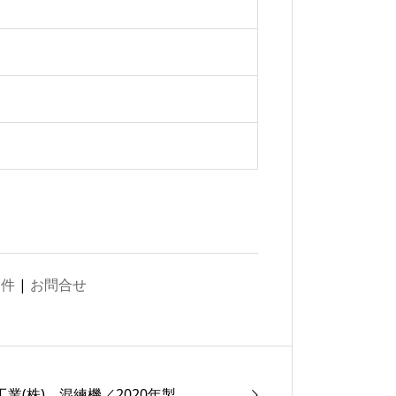
物件
|
お問合せ
工業(株) 混練機／2020年製