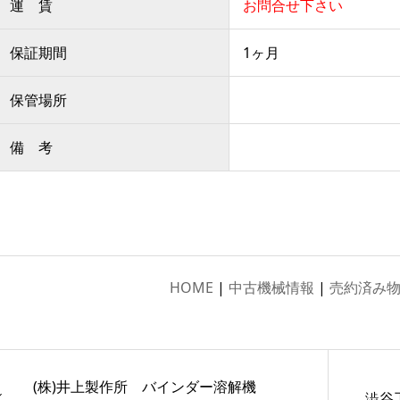
運 賃
お問合せ下さい
保証期間
1ヶ月
保管場所
備 考
HOME
|
中古機械情報
|
売約済み
(株)井上製作所 バインダー溶解機
澁谷