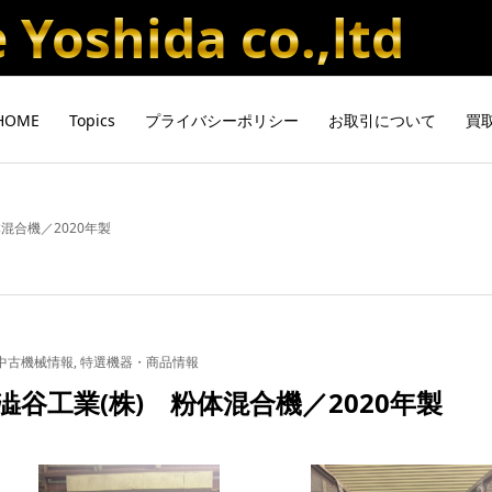
Yoshida co.,ltd
HOME
Topics
プライバシーポリシー
お取引について
買
混合機／2020年製
中古機械情報
,
特選機器・商品情報
澁谷工業(株) 粉体混合機／2020年製