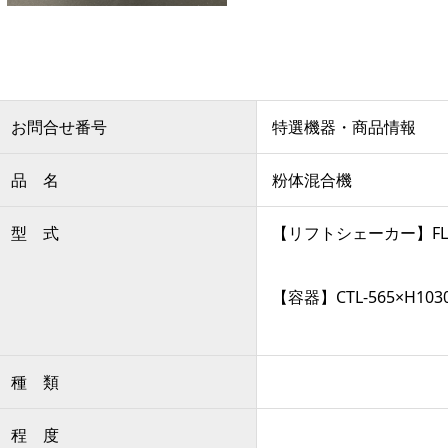
お問合せ番号
特選機器・商品情報
品 名
粉体混合機
型 式
【リフトシェーカー】FLD
【容器】CTL-565×H103
種 類
程 度