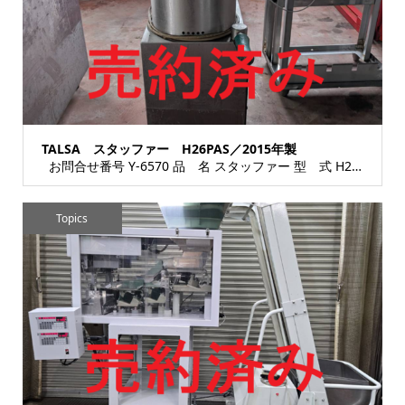
TALSA スタッファー H26PAS／2015年製
お問合せ番号 Y-6570 品 名 スタッファー 型 式 H26PAS 種 類 食肉・...
Topics