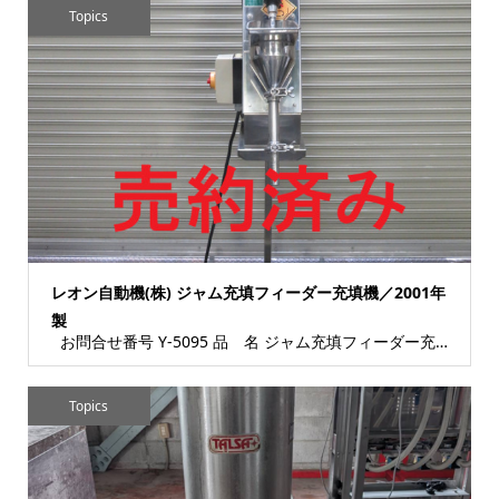
Topics
レオン自動機(株) ジャム充填フィーダー充填機／2001年
製
お問合せ番号 Y-5095 品 名 ジャム充填フィーダー充填機 型 式 種 類 製...
Topics