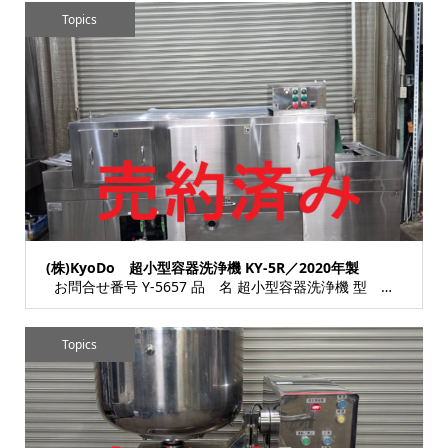
Topics
(株)KyoDo 超小型容器洗浄機 KY-5R／2020年製
お問合せ番号 Y-5657 品 名 超小型容器洗浄機 型 式 KY-5R 種 類 検査...
Topics