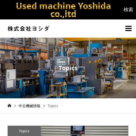
Used machine Yoshida
co.,ltd


Topics
中古機械情報
Topics
Topics