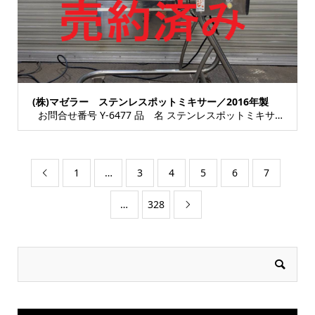
(株)マゼラー ステンレスポットミキサー／2016年製
お問合せ番号 Y-6477 品 名 ステンレスポットミキサー 型 式 PT-66MV ...
1
…
3
4
5
6
7

…
328
