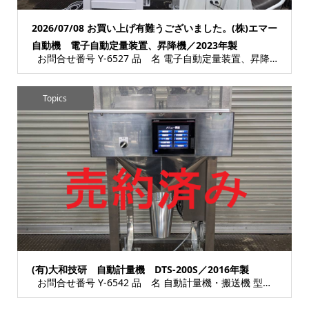
2026/07/08 お買い上げ有難うございました。(株)エマー
自動機 電子自動定量装置、昇降機／2023年製
お問合せ番号 Y-6527 品 名 電子自動定量装置、昇降機 型 式 【電子自動定量装...
Topics
(有)大和技研 自動計量機 DTS-200S／2016年製
お問合せ番号 Y-6542 品 名 自動計量機・搬送機 型 式 DTS-200S 種 ...