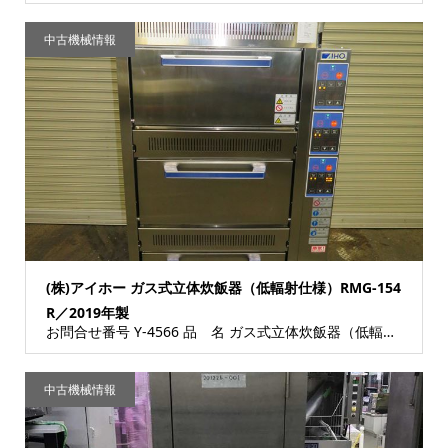
中古機械情報
(株)アイホー ガス式立体炊飯器（低輻射仕様）RMG-154
R／2019年製
お問合せ番号 Y-4566 品 名 ガス式立体炊飯器（低輻射仕様）シャリプロ 型 式 RMG-154...
中古機械情報