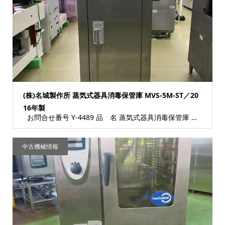
(株)名城製作所 蒸気式器具消毒保管庫 MVS-5M-ST／20
16年製
お問合せ番号 Y-4489 品 名 蒸気式器具消毒保管庫 型 式 MVS-5M-ST ...
中古機械情報