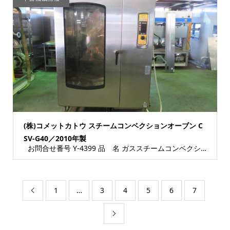
(株)コメットカトウ スチームコンベクションオーブン C
SV-G40／2010年製
お問合せ番号 Y-4399 品 名 ガススチームコンベクションオーブン 型 式 CSV...
1
…
3
4
5
6
7

