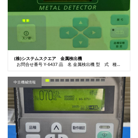
(株)システムスクエア 金属検出機
お問合せ番号 Y-6437 品 名 金属検出機 型 式 種 類 検査・衛生機器 金...
中古機械情報