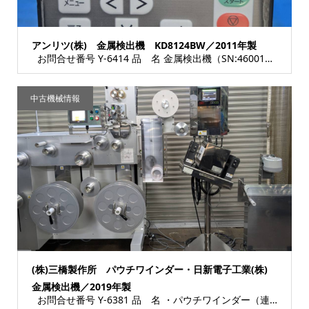
アンリツ(株) 金属検出機 KD8124BW／2011年製
お問合せ番号 Y-6414 品 名 金属検出機（SN:4600161117） 型 式 ...
中古機械情報
(株)三橋製作所 パウチワインダー・日新電子工業(株)
金属検出機／2019年製
お問合せ番号 Y-6381 品 名 ・パウチワインダー（連包状小袋巻取り装置） ・金属...