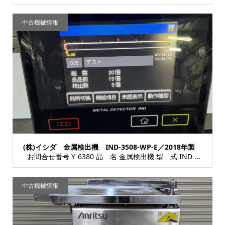
中古機械情報
(株)イシダ 金属検出機 IND-3508-WP-E／2018年製
お問合せ番号 Y-6380 品 名 金属検出機 型 式 IND-3508-WP-E 種...
中古機械情報