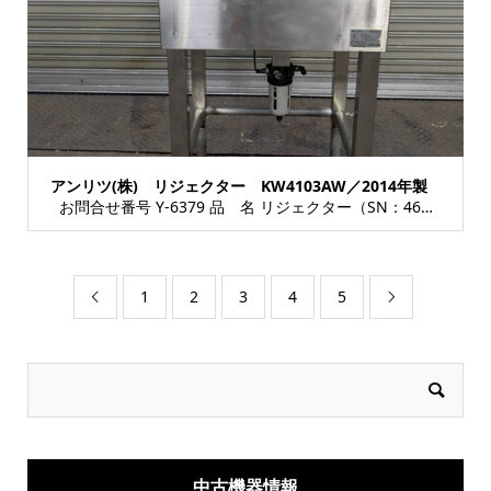
アンリツ(株) リジェクター KW4103AW／2014年製
お問合せ番号 Y-6379 品 名 リジェクター（SN：4600232205） 型 式...
1
2
3
4
5


中古機器情報