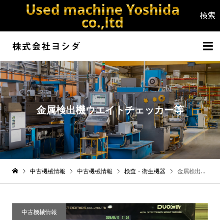
Used machine Yoshida
co.,ltd


金属検出機ウエイトチェッカー等
中古機械情報
中古機械情報
検査・衛生機器
金属検出機ウエイトチェッカー等
中古機械情報