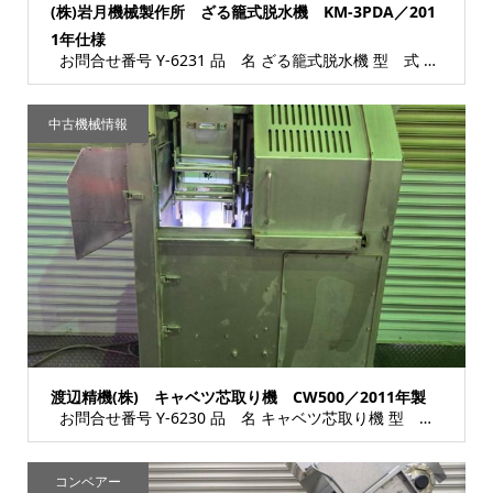
(株)岩月機械製作所 ざる籠式脱水機 KM-3PDA／201
1年仕様
お問合せ番号 Y-6231 品 名 ざる籠式脱水機 型 式 KM-3PDA 種 類 各...
中古機械情報
渡辺精機(株) キャベツ芯取り機 CW500／2011年製
お問合せ番号 Y-6230 品 名 キャベツ芯取り機 型 式 CW500 種 類 各種...
コンベアー