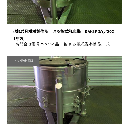
(株)岩月機械製作所 ざる籠式脱水機 KM-3PDA／202
1年製
お問合せ番号 Y-6232 品 名 ざる籠式脱水機 型 式 KM-3PDA 種 類 各...
中古機械情報