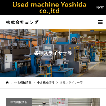
Used machine Yoshida
co.,ltd


各種スライサー等
中古機械情報
中古機械情報
各種スライサー等
中古機械情報