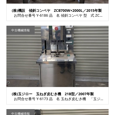
(株)機設 傾斜コンベヤ ZCB700W×2000L／2015年製
お問合せ番号 Y-6186 品 名 傾斜コンベヤ 型 式 ZCB700W×2000L ...
中古機械情報
(株)玉ジロー 玉ねぎ皮むき機 21B型／2007年製
お問合せ番号 Y-6173 品 名 玉ねぎ皮むき機 「玉ジロー21型」 型 式 21B...
中古機械情報