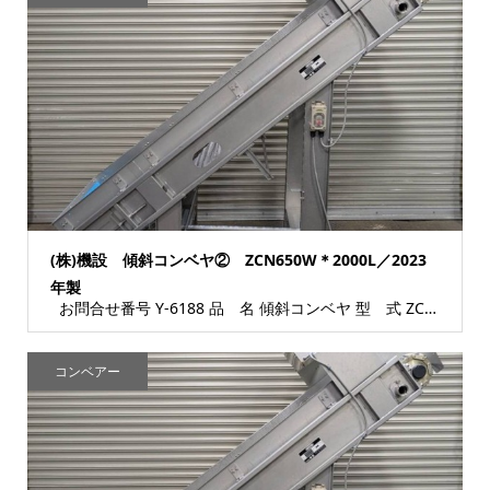
(株)機設 傾斜コンベヤ② ZCN650W＊2000L／2023
年製
お問合せ番号 Y-6188 品 名 傾斜コンベヤ 型 式 ZCN650W＊2000L ...
コンベアー