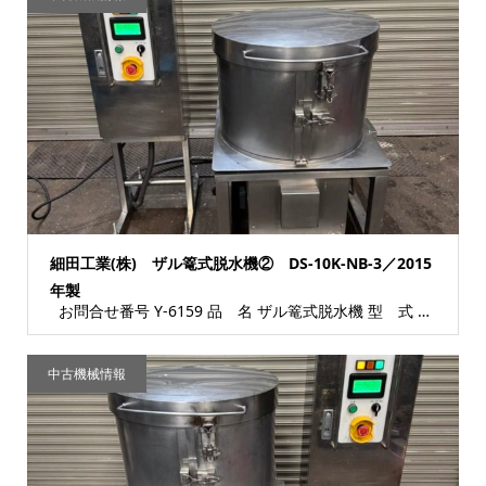
細田工業(株) ザル篭式脱水機② DS-10K-NB-3／2015
年製
お問合せ番号 Y-6159 品 名 ザル篭式脱水機 型 式 DS-10K-NB-3 種...
中古機械情報