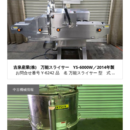
吉泉産業(株) 万能スライサー YS-6000W／2014年製
お問合せ番号 Y-6242 品 名 万能スライサー 型 式 YS-6000W 種 類 ...
中古機械情報