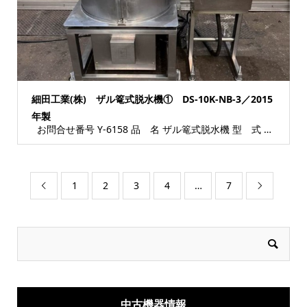
細田工業(株) ザル篭式脱水機① DS-10K-NB-3／2015
年製
お問合せ番号 Y-6158 品 名 ザル篭式脱水機 型 式 DS-10K-NB-3 種...
1
2
3
4
…
7


中古機器情報