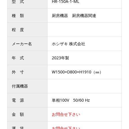
型 式
HR-150A-1-ML
種 類
厨房機器 厨房機器関連
程 度
メーカー名
ホシザキ 株式会社
年 式
2023年製
外 寸
W1500×D800×H1910（㎜）
付属機器
電 源
単相100V 50/60 Hz
金 額
お問合せ下さい
運 賃
お問合せ下さい