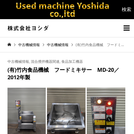
Used machine Yoshida
co.,ltd


中古機械情報
中古機械情報
(有)竹内食品機械 フードミキサー MD-20／2012年製
中古機械情報
,
混合攪拌機器関連
,
食品加工機器
(有)竹内食品機械 フードミキサー MD-20／
2012年製