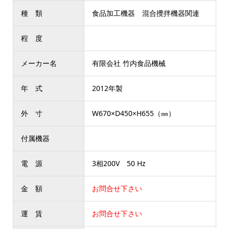
種 類
食品加工機器 混合攪拌機器関連
程 度
メーカー名
有限会社 竹内食品機械
年 式
2012年製
外 寸
W670×D450×H655（㎜）
付属機器
電 源
3相200V 50 Hz
金 額
お問合せ下さい
運 賃
お問合せ下さい