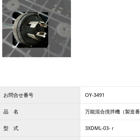
お問合せ番号
OY-3491
品 名
万能混合撹拌機（製造番号
型 式
3XDML-03-ｒ