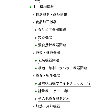
中古機械情報
特選機器・商品情報
食品加工機器
食品加工機器関連
製薬機器
混合攪拌機器関連
包装・梱包機器
包装機器関連
梱包・印刷・ラベラ－機器関連
検査・衛生機器
金属検出機ウエイトチェッカー等
計量機(スケール)等
その他検査機器関連
加熱・冷却機器