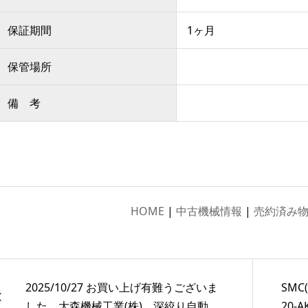
保証期間
1ヶ月
保管場所
備 考
HOME
|
中古機械情報
|
売約済み
2025/10/27 お買い上げ有難うございま
SMC
した。大森機械工業(株) 深絞り自動...
20-