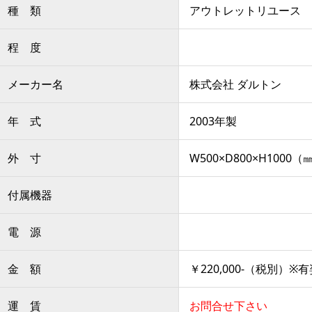
種 類
アウトレットリユース
程 度
メーカー名
株式会社 ダルトン
年 式
2003年製
外 寸
W500×D800×H1000（
付属機器
電 源
金 額
￥220,000-（税別
運 賃
お問合せ下さい