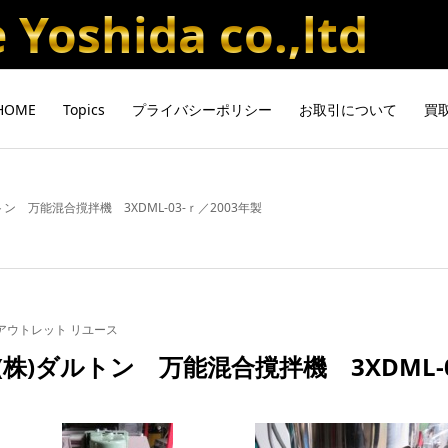
Yoshida co.,ltd
HOME
Topics
プライバシーポリシー
お取引について
買
トン 万能混合撹拌機 3XDML-03-ｒ／2003年製
アウトレット リユース
(株)ダルトン 万能混合撹拌機 3XDML-0