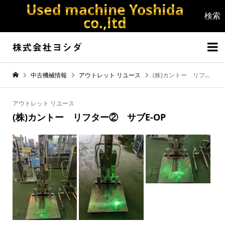
Used machine Yoshida
co.,ltd


中古機械情報
アウトレット リユース
(株)カントー リフター② サブE-OP
アウトレット リユース
(株)カントー リフター② サブE-OP