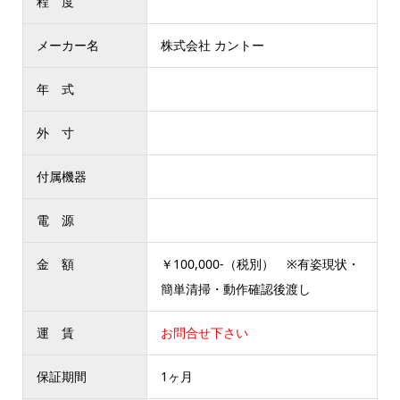
程 度
メーカー名
株式会社 カントー
年 式
外 寸
付属機器
電 源
金 額
￥100,000-（税別） ※有姿現状・
簡単清掃・動作確認後渡し
運 賃
お問合せ下さい
保証期間
1ヶ月