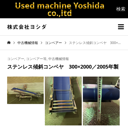
Used machine Yoshida
co.,ltd


中古機械情報
コンベアー
ステンレス傾斜コンベヤ 300×2000／2005年製
コンベアー
,
コンベアー等
,
中古機械情報
ステンレス傾斜コンベヤ 300×2000／2005年製