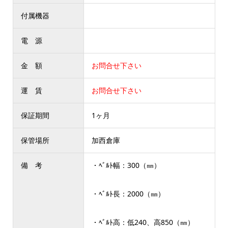
付属機器
電 源
金 額
お問合せ下さい
運 賃
お問合せ下さい
保証期間
1ヶ月
保管場所
加西倉庫
備 考
・ﾍﾞﾙﾄ幅：300（㎜）
・ﾍﾞﾙﾄ長：2000（㎜）
・ﾍﾞﾙﾄ高：低240、高850（㎜）