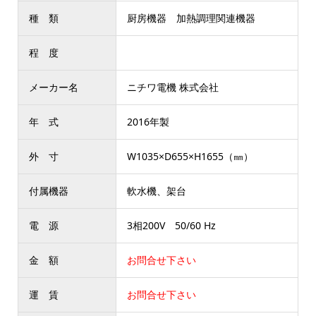
種 類
厨房機器 加熱調理関連機器
程 度
メーカー名
ニチワ電機 株式会社
年 式
2016年製
外 寸
W1035×D655×H1655（㎜）
付属機器
軟水機、架台
電 源
3相200V 50/60 Hz
金 額
お問合せ下さい
運 賃
お問合せ下さい