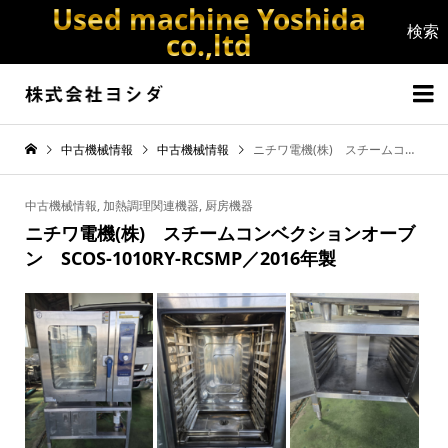
Used machine Yoshida
co.,ltd


中古機械情報
中古機械情報
ニチワ電機(株) スチームコンベクションオーブン SCOS-1010RY-RCSMP／2016年製
中古機械情報
,
加熱調理関連機器
,
厨房機器
ニチワ電機(株) スチームコンベクションオーブ
ン SCOS-1010RY-RCSMP／2016年製