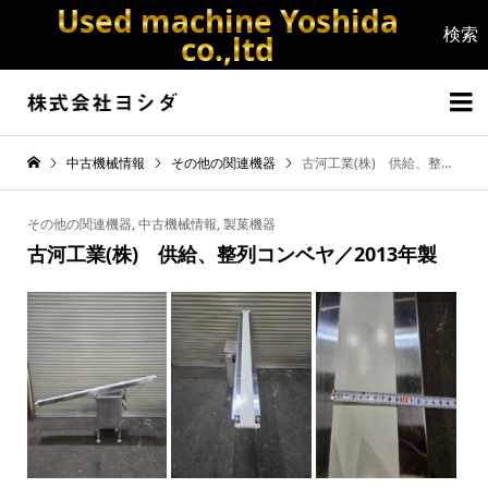
Used machine Yoshida
co.,ltd


中古機械情報
その他の関連機器
古河工業(株) 供給、整列コンベヤ／2013年製
その他の関連機器
,
中古機械情報
,
製菓機器
古河工業(株) 供給、整列コンベヤ／2013年製