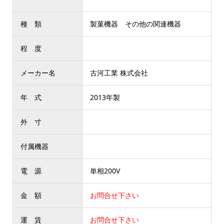
種 類
製菓機器 その他の関連機器
程 度
メーカー名
古河工業 株式会社
年 式
2013年製
外 寸
付属機器
電 源
単相200V
金 額
お問合せ下さい
運 賃
お問合せ下さい