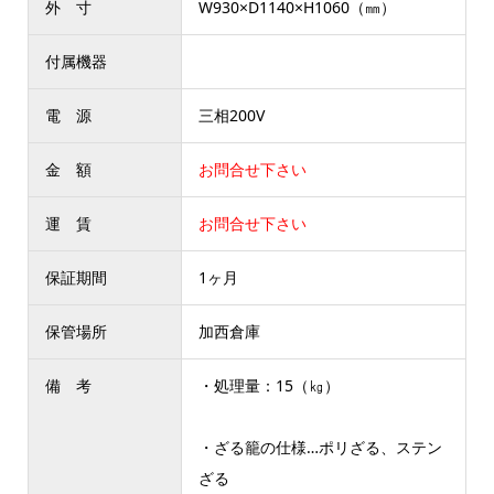
外 寸
W930×D1140×H1060（㎜）
付属機器
電 源
三相200V
金 額
お問合せ下さい
運 賃
お問合せ下さい
保証期間
1ヶ月
保管場所
加西倉庫
備 考
・処理量：15（㎏）
・ざる籠の仕様…ポリざる、ステン
ざる