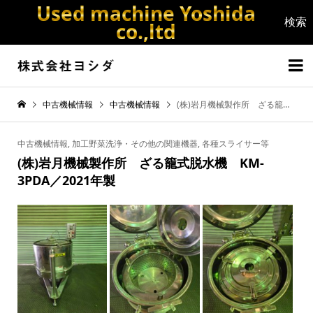
Used machine Yoshida
co.,ltd


中古機械情報
中古機械情報
(株)岩月機械製作所 ざる籠式脱水機 KM-3PDA／2021年製
中古機械情報
,
加工野菜洗浄・その他の関連機器
,
各種スライサー等
(株)岩月機械製作所 ざる籠式脱水機 KM-
3PDA／2021年製