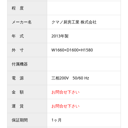
程 度
メーカー名
クマノ厨房工業 株式会社
年 式
2013年製
外 寸
W1660×D1600×H1580
付属機器
電 源
三相200V 50/60 Hz
金 額
お問合せ下さい
運 賃
お問合せ下さい
保証期間
1ヶ月