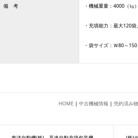
備 考
・機械重量：4000（㎏
・充填能力：最大120袋
・袋サイズ：Ｗ80～150
HOME
|
中古機械情報
|
売約済み
東洋自動機(株) 高速自動充填包装機
(株)