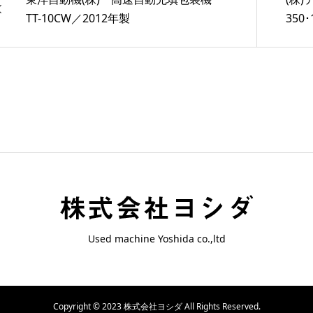
TT-10CW／2012年製
350･
Used machine Yoshida co.,ltd
Copyright © 2023 株式会社ヨシダ All Rights Reserved.