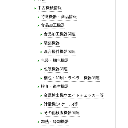
中古機械情報
特選機器・商品情報
食品加工機器
食品加工機器関連
製薬機器
混合攪拌機器関連
包装・梱包機器
包装機器関連
梱包・印刷・ラベラ－機器関連
検査・衛生機器
金属検出機ウエイトチェッカー等
計量機(スケール)等
その他検査機器関連
加熱・冷却機器