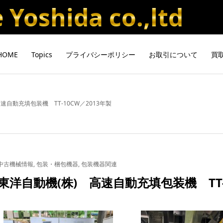
Yoshida co.,ltd
HOME
Topics
プライバシーポリシー
お取引について
買
速自動充填包装機 TT-10CW／2013年製
中古機械情報
,
包装・梱包機器
,
包装機器関連
東洋自動機(株) 高速自動充填包装機 TT-