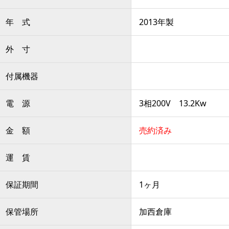
年 式
2013年製
外 寸
付属機器
電 源
3相200V 13.2Kw
金 額
売約済み
運 賃
保証期間
1ヶ月
保管場所
加西倉庫