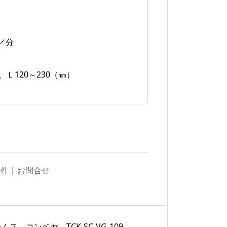
）
／分
、Ｌ120～230（㎜）
物件
|
お問合せ
テムス コンベヤ TCK-SC-VG-109-