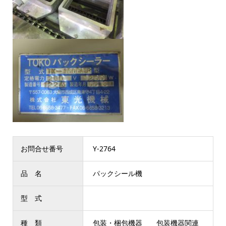
お問合せ番号
Y-2764
品 名
パックシール機
型 式
種 類
包装・梱包機器 包装機器関連