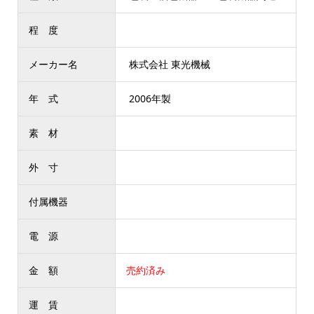
程 度
メーカー名
株式会社 東光機械
年 式
2006年製
素 材
外 寸
付属機器
電 源
金 額
売約済み
運 賃