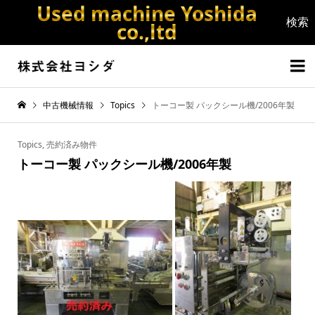
Used machine Yoshida
co.,ltd


中古機械情報
Topics
トーコー製 パックシール機/2006年製
Topics
,
売約済み物件
トーコー製 パックシール機/2006年製