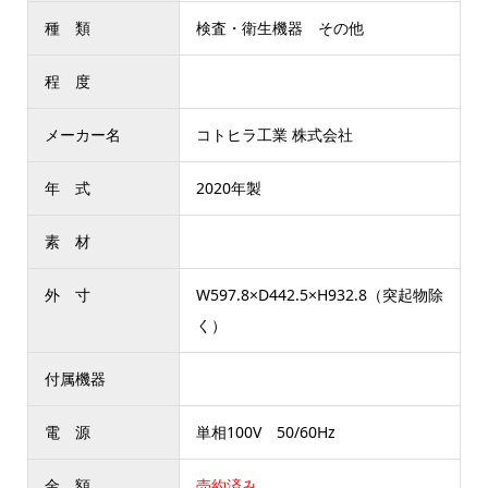
種 類
検査・衛生機器 その他
程 度
メーカー名
コトヒラ工業 株式会社
年 式
2020年製
素 材
外 寸
W597.8×D442.5×H932.8（突起物除
く）
付属機器
電 源
単相100V 50/60Hz
金 額
売約済み