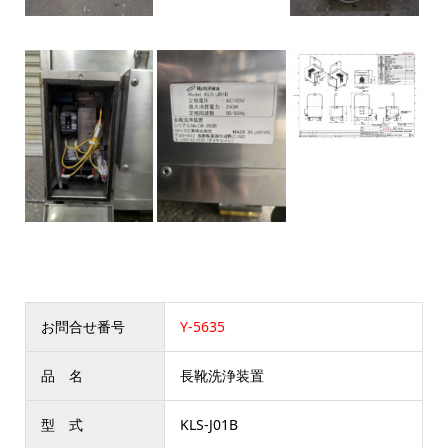
お問合せ番号
Y-5635
品 名
長靴洗浄装置
型 式
KLS-J01B