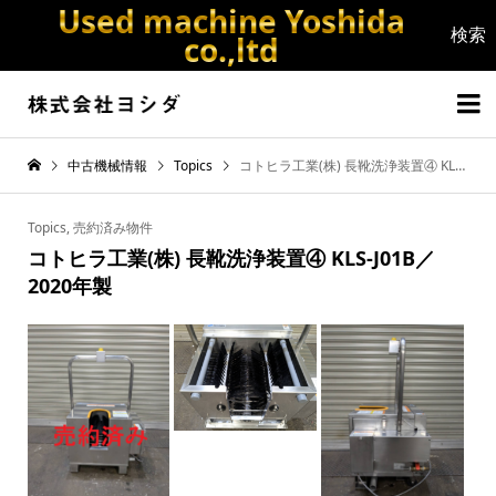
Used machine Yoshida
co.,ltd


中古機械情報
Topics
コトヒラ工業(株) 長靴洗浄装置④ KLS-J01B／2020年製
Topics
,
売約済み物件
コトヒラ工業(株) 長靴洗浄装置④ KLS-J01B／
2020年製