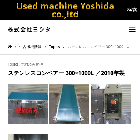
Used machine Yoshida
co.,ltd


中古機械情報
Topics
ステンレスコンベアー 300×1000L ／2010年製
Topics
,
売約済み物件
ステンレスコンベアー 300×1000L ／2010年製