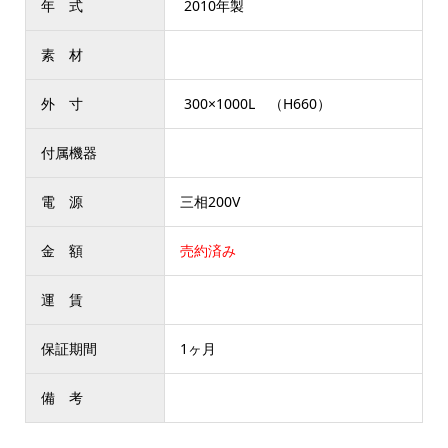
年 式
2010年製
素 材
外 寸
300×1000L （H660）
付属機器
電 源
三相200V
金 額
売約済み
運 賃
保証期間
1ヶ月
備 考