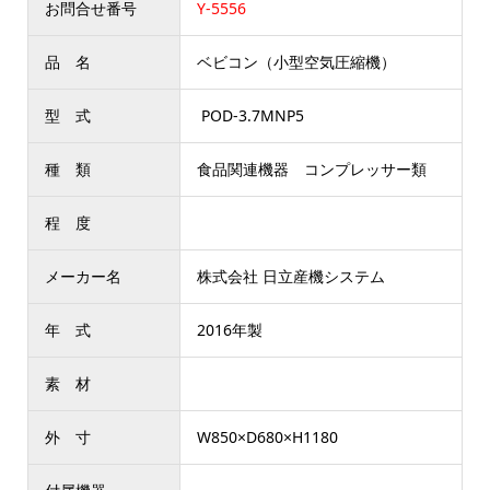
お問合せ番号
Y-5556
品 名
ベビコン（小型空気圧縮機）
型 式
POD-3.7MNP5
種 類
食品関連機器 コンプレッサー類
程 度
メーカー名
株式会社 日立産機システム
年 式
2016年製
素 材
外 寸
W850×D680×H1180