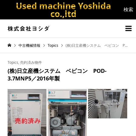
Used machine Yoshida
co.,ltd


中古機械情報
Topics
(株)日立産機システム ベビコン POD-3.7MNP5／2016年製
Topics
,
売約済み物件
(株)日立産機システム ベビコン POD-
3.7MNP5／2016年製