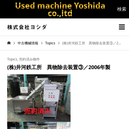
Used machine Yoshida
co.,ltd


中古機械情報
Topics
(株)井河鉄工所 異物除去装置③／2006年製
Topics
,
売約済み物件
(株)井河鉄工所 異物除去装置③／2006年製