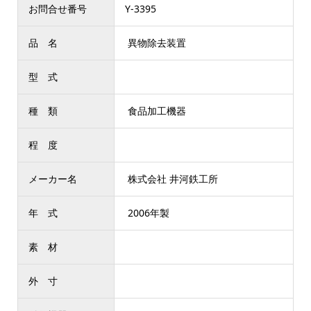
お問合せ番号
Y-3395
品 名
異物除去装置
型 式
種 類
食品加工機器
程 度
メーカー名
株式会社 井河鉄工所
年 式
2006年製
素 材
外 寸