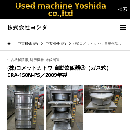
Used machine Yoshida
co.,ltd


中古機械情報
中古機械情報
(株)コメットカトウ 自動炊飯器③（ガス式）CRA-150N-PS／2009年製
中古機械情報
,
厨房機器
,
米飯関連
(株)コメットカトウ 自動炊飯器③（ガス式）
CRA-150N-PS／2009年製