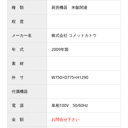
種 類
厨房機器 米飯関連
程 度
メーカー名
株式会社 コメットカトウ
年 式
2009年製
素 材
外 寸
W750×D775×H1290
付属機器
電 源
単相100V 50/60Hz
金 額
お問合せ下さい