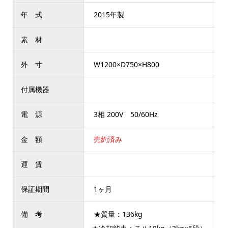
年 式
2015年製
素 材
外 寸
W1200×D750×H800
付属機器
電 源
3相 200V 50/60Hz
金 額
売約済み
運 賃
保証期間
1ヶ月
備 考
★質量：136kg