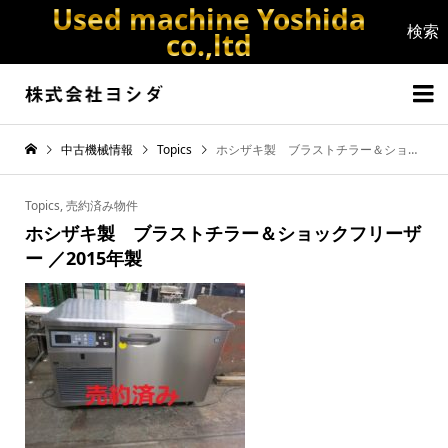
Used machine Yoshida
co.,ltd


中古機械情報
Topics
ホシザキ製 ブラストチラー＆ショックフリーザー ／2015年製
Topics
,
売約済み物件
ホシザキ製 ブラストチラー＆ショックフリーザ
ー ／2015年製