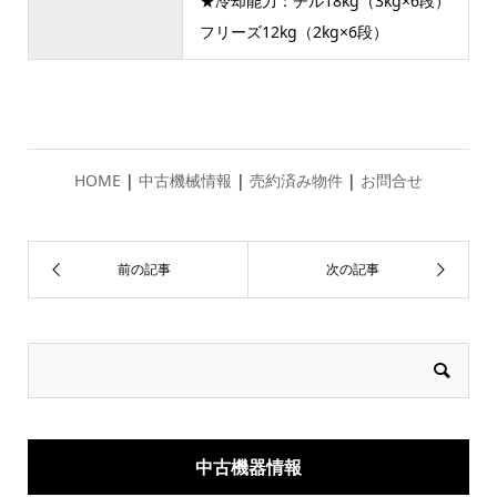
★冷却能力：チル18kg（3kg×6段）
フリーズ12kg（2kg×6段）
HOME
|
中古機械情報
|
売約済み物件
|
お問合せ
中古機器情報