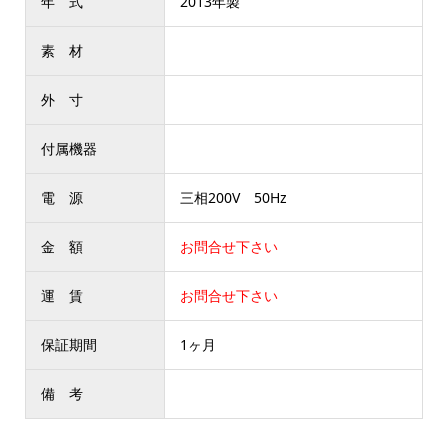
年 式
2013年製
素 材
外 寸
付属機器
電 源
三相200V 50Hz
金 額
お問合せ下さい
運 賃
お問合せ下さい
保証期間
1ヶ月
備 考