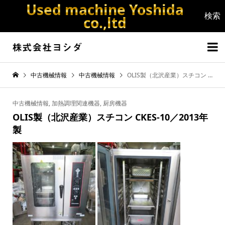
Used machine Yoshida
co.,ltd


中古機械情報
中古機械情報
OLIS製（北沢産業）スチコン CKES-10／2013年製
中古機械情報
,
加熱調理関連機器
,
厨房機器
OLIS製（北沢産業）スチコン CKES-10／2013年
製