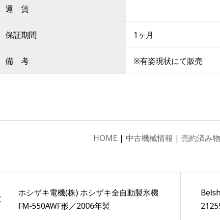
運 賃
保証期間
1ヶ月
備 考
※有姿現状にて販売
HOME
|
中古機械情報
|
売約済み
ホシザキ電機(株) ホシザキ全自動製氷機
Bel
FM-550AWF形／2006年製
2125