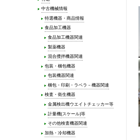
中古機械情報
特選機器・商品情報
食品加工機器
食品加工機器関連
製薬機器
混合攪拌機器関連
包装・梱包機器
包装機器関連
梱包・印刷・ラベラ－機器関連
検査・衛生機器
金属検出機ウエイトチェッカー等
計量機(スケール)等
その他検査機器関連
加熱・冷却機器