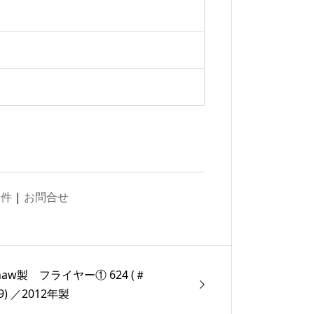
物件
|
お問合せ
shaw製 フライヤー① 624 (＃
9) ／2012年製