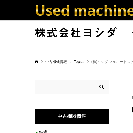
Used machine 
中古機械情報
Topics
(株)イシダ フルオートス
中古機器情報
特選