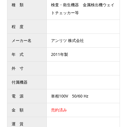
種 類
検査・衛生機器 金属検出機ウェイ
トチェッカー等
程 度
メーカー名
アンリツ 株式会社
年 式
2011年製
外 寸
付属機器
電 源
単相100V 50/60 Hz
金 額
売約済み
運 賃