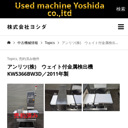
Used machine Yoshida
co.,ltd


中古機械情報
Topics
アンリツ(株) ウェイト付金属検出機 KW5366BW3D／2011年製
Topics
,
売約済み物件
アンリツ(株) ウェイト付金属検出機
KW5366BW3D／2011年製