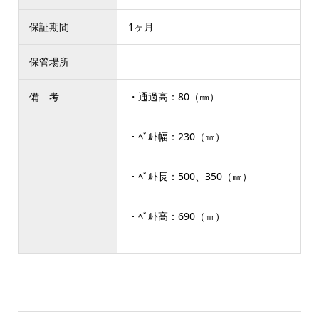
保証期間
1ヶ月
保管場所
備 考
・通過高：80（㎜）
・ﾍﾞﾙﾄ幅：230（㎜）
・ﾍﾞﾙﾄ長：500、350（㎜）
・ﾍﾞﾙﾄ高：690（㎜）