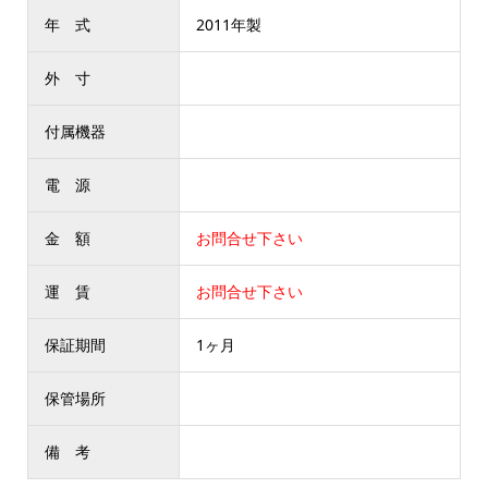
年 式
2011年製
外 寸
付属機器
電 源
金 額
お問合せ下さい
運 賃
お問合せ下さい
保証期間
1ヶ月
保管場所
備 考