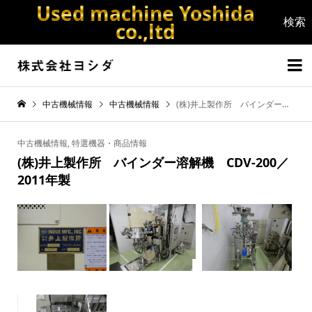
Used machine Yoshida
co.,ltd


中古機械情報
中古機械情報
(株)井上製作所 バインダー溶解機 CDV-200／2011年製
中古機械情報
,
特選機器・商品情報
(株)井上製作所 バインダー溶解機 CDV-200／
2011年製