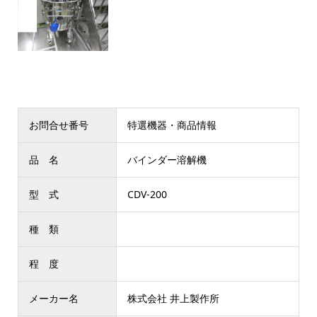
お問合せ番号
特選機器・商品情報
品 名
バインダー溶解機
型 式
CDV-200
種 類
程 度
メーカー名
株式会社 井上製作所