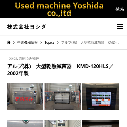
Used machine Yoshida
co.,ltd


中古機械情報
Topics
アルプ(株) 大型乾熱滅菌器 KMD-120HLS／2002年製
Topics
,
売約済み物件
アルプ(株) 大型乾熱滅菌器 KMD-120HLS／
2002年製