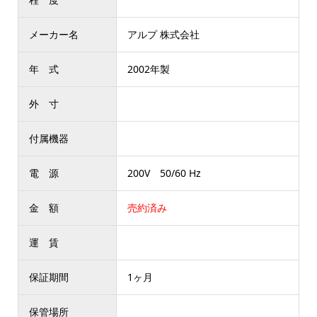
メーカー名
アルプ 株式会社
年 式
2002年製
外 寸
付属機器
電 源
200V 50/60 Hz
金 額
売約済み
運 賃
保証期間
1ヶ月
保管場所