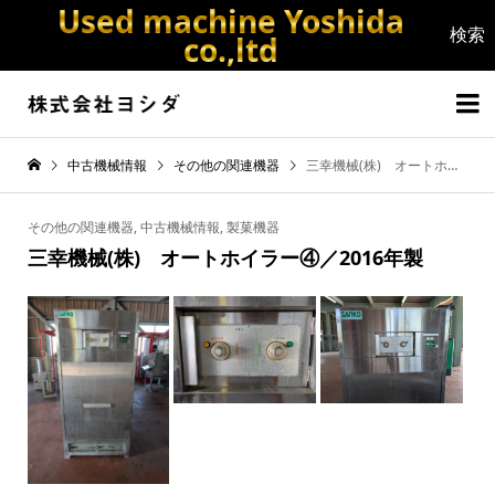
Used machine Yoshida
co.,ltd


中古機械情報
その他の関連機器
三幸機械(株) オートホイラー④／2016年製
その他の関連機器
,
中古機械情報
,
製菓機器
三幸機械(株) オートホイラー④／2016年製