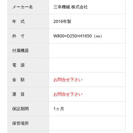
メーカー名
三幸機械 株式会社
年 式
2016年製
外 寸
W800×D250×H1650（㎜）
付属機器
電 源
金 額
お問合せ下さい
運 賃
お問合せ下さい
保証期間
1ヶ月
保管場所