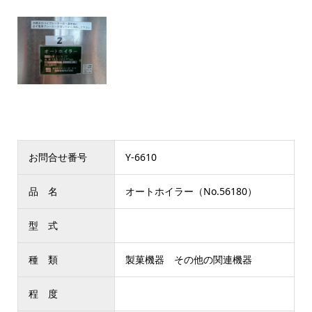
お問合せ番号
Y-6610
品 名
オートホイラー（No.56180）
型 式
種 類
製菓機器 その他の関連機器
程 度