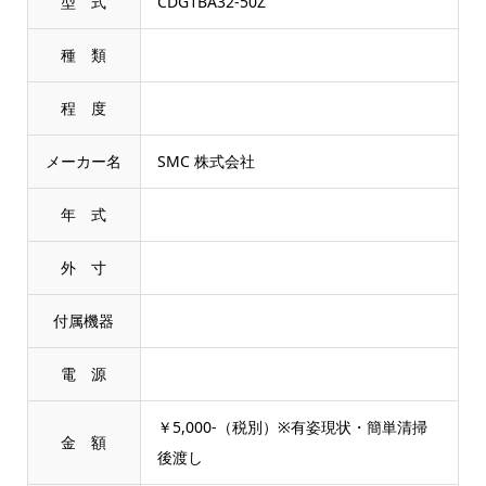
型 式
CDG1BA32-50Z
種 類
程 度
メーカー名
SMC 株式会社
年 式
外 寸
付属機器
電 源
￥5,000-（税別）※有姿現状・簡単清掃
金 額
後渡し