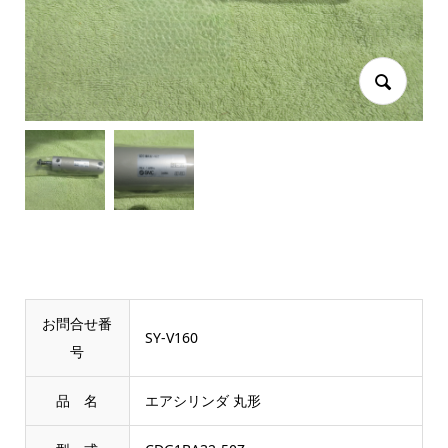
お問合せ番
SY-V160
号
品 名
エアシリンダ 丸形