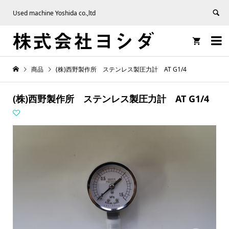
Used machine Yoshida co.,ltd


商品
(株)西野製作所 ステンレス製圧力計 AT G1/4
(株)西野製作所 ステンレス製圧力計 AT G1/4