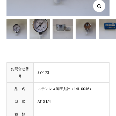
お問合せ番
SY-173
号
品 名
ステンレス製圧力計（14L-0046）
型 式
AT G1/4
種 類