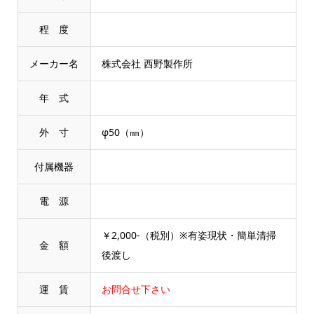
程 度
メーカー名
株式会社 西野製作所
年 式
外 寸
φ50（㎜）
付属機器
電 源
￥2,000-（税別）※有姿現状・簡単清掃
金 額
後渡し
運 賃
お問合せ下さい