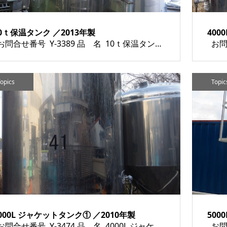
0ｔ保温タンク ／2013年製
400
お問合せ番号 Y-3389 品 名 10ｔ保温タンク 型 式 種 類 タンク類 程 度 メーカー名 年 式 2013年製 素 材 外 寸 付属機器 電 源 金 額 売約済み 運 賃 保証期間 1ヶ月 備 考 HOME | 中古機械情報 ...
opics
Topic
000L ジャケットタンク① ／2010年製
500
お問合せ番号 Y-3474 品 名 4000L ジャケットタンク 型 式 種 類 タンク類 程 度 メーカー名 年 式 2010年製 素 材 外 寸 付属機器 電 源 金 額 売約済み 運 賃 保証期間 1ヶ月 備 考 HOME | 中...