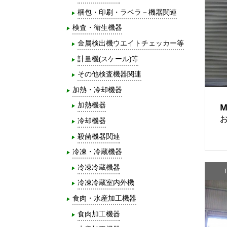
梱包・印刷・ラベラ－機器関連
検査・衛生機器
金属検出機ウエイトチェッカー等
計量機(スケール)等
その他検査機器関連
加熱・冷却機器
加熱機器
M
冷却機器
殺菌機器関連
冷凍・冷蔵機器
冷凍冷蔵機器
T
冷凍冷蔵室内外機
食肉・水産加工機器
食肉加工機器