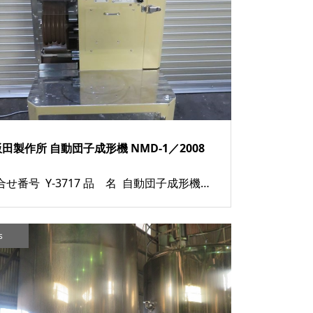
飯田製作所 自動団子成形機 NMD-1／2008
お問合せ番号 Y-3717 品 名 自動団子成形機 型 式 NMD-1 種 類 製菓機器 その他関連機器 程 度 メーカー名 株式会社 飯田製作所 年 式 2008年製 素 材 外 寸 付属機器 電 源 金 額 売約済み 運 賃 保証期間 1ヶ月 備 考 ...
s