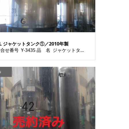
0L ジャケットタンク①／2010年製
お問合せ番号 Y-3435 品 名 ジャケットタンク（8000L） 型 式 種 類 タンク類 程 度 メーカー名 年 式 2010年製 素 材 外 寸 付属機器 電 源 金 額 売約済み 運 賃 保証期間 1ヶ月 備 考 8000L HO...
s