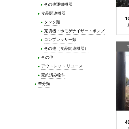
その他運搬機器
食品関連機器
1
タンク類
充填機・ホモゲナイザー・ポンプ
コンプレッサー類
T
その他（食品関連機器）
その他
アウトレット リユース
売約済み物件
未分類
4