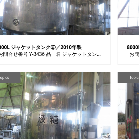
000L ジャケットタンク②／2010年製
800
お問合せ番号 Y-3436 品 名 ジャケットタンク（8000L） 型 式 種 類 タンク類 程 度 メーカー名 年 式 2010年製 素 材 外 寸 付属機器 電 源 金 額 売約済み 運 賃 保証期間 1ヶ月 備 考 HOME | 中古...
opics
Topic