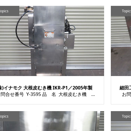
opics
Topic
株)イナモク 大根皮むき機 IKR-P1／2005年製
細田工
お問合せ番号 Y-3595 品 名 大根皮むき機 大根太郎 型 式 IKR-P1 種 類 食品加工機器、スライサー等 程 度 メーカー名 株式会社 イナモク 年 式 2005年製 素 材 外 寸 W680×D580×H1500 付属機器 電 源 金 額 売約済み 運 賃 保...
opics
Topic