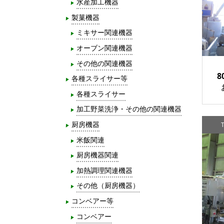
水産加工機器
製菓機器
ミキサー関連機器
オーブン関連機器
その他の関連機器
8
各種スライサー等
各種スライサー
加工野菜洗浄・その他の関連機器
厨房機器
T
米飯関連
厨房機器関連
加熱調理関連機器
その他（厨房機器）
コンベアー等
コンベアー