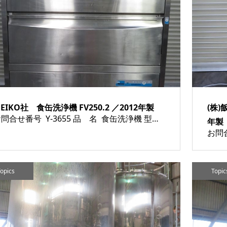
EIKO社 食缶洗浄機 FV250.2 ／2012年製
(株)
お問合せ番号 Y-3655 品 名 食缶洗浄機 型 式 FV250.2 種 類 厨房機器/厨房機器関連 検査・衛生機器/その他 程 度 メーカー名 MEIKO社 年 式 2012年製 素 材 外 寸 W1490×D895×H1935 付属機器 電 源 三相200V 60Hz 金 ...
年製
opics
Topic