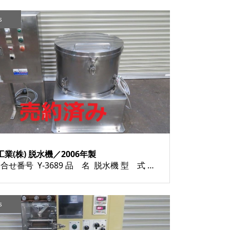
s
業(株) 脱水機／2006年製
お問合せ番号 Y-3689 品 名 脱水機 型 式 種 類 食品加工機器 その他 程 度 メーカー名 細田工業 株式会社 年 式 2006年製 素 材 外 寸 付属機器 電 源 売約済み 金 額 運 賃 保証期間 1ヶ月 備 考 HOM...
s