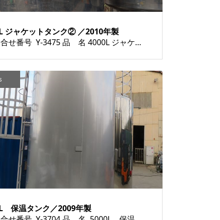
0L ジャケットタンク② ／2010年製
お問合せ番号 Y-3475 品 名 4000L ジャケットタンク 型 式 種 類 タンク類 程 度 メーカー名 年 式 2010年製 素 材 外 寸 付属機器 電 源 金 額 売約済み 運 賃 保証期間 1ヶ月 備 考 HOME | 中古...
s
0L 保温タンク／2009年製
お問合せ番号 Y-3704 品 名 5000L 保温タンク 型 式 種 類 タンク類 程 度 メーカー名 年 式 2009年製 素 材 外 寸 付属機器 電 源 金 額 売約済み 運 賃 保証期間 1ヶ月 備 考 HOME | 中古機械...