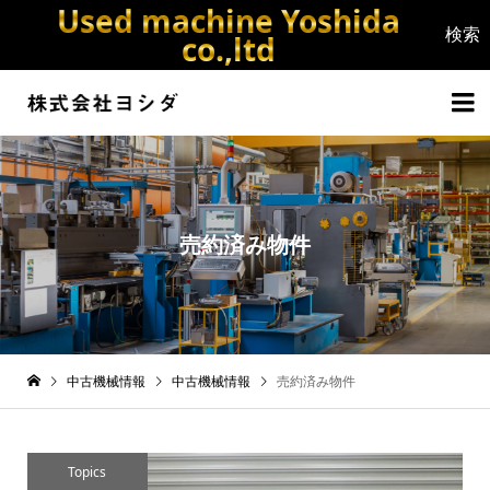
Used machine Yoshida
co.,ltd


売約済み物件
中古機械情報
中古機械情報
売約済み物件
Topics