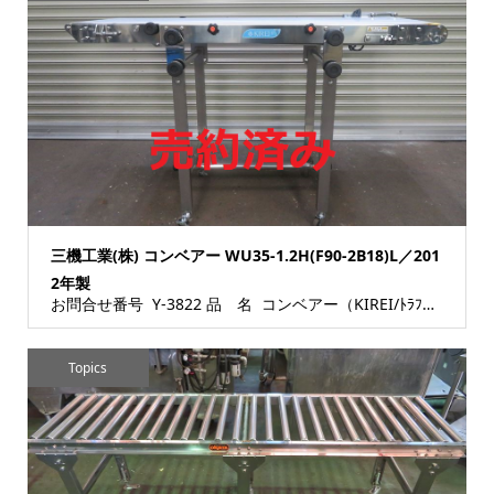
三機工業(株) コンベアー WU35-1.2H(F90-2B18)L／201
2年製
お問合せ番号 Y-3822 品 名 コンベアー（KIREI/ﾄﾗﾌ型） 型 式 WU35-1....
Topics