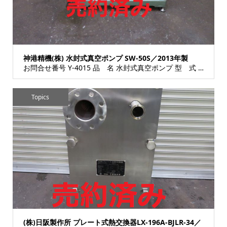
神港精機(株) 水封式真空ポンプ SW-50S／2013年製
お問合せ番号 Y-4015 品 名 水封式真空ポンプ 型 式 SW-50S 種 類 ポンプ類 サニタ...
Topics
(株)日阪製作所 プレート式熱交換器LX-196A-BJLR-34／