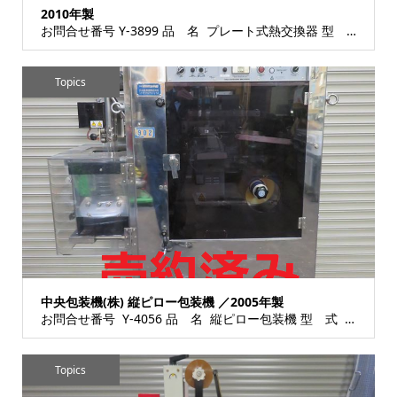
2010年製
お問合せ番号 Y-3899 品 名 プレート式熱交換器 型 式 LX-196A-BJLR-34 ...
Topics
中央包装機(株) 縦ピロー包装機 ／2005年製
お問合せ番号 Y-4056 品 名 縦ピロー包装機 型 式 902型 種 類 程 度 ...
Topics