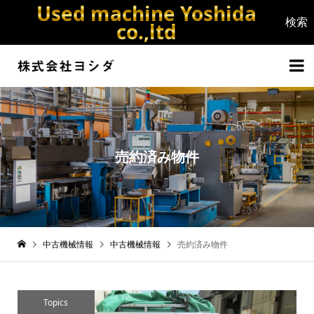
Used machine Yoshida
co.,ltd


売約済み物件
中古機械情報
中古機械情報
売約済み物件
Topics