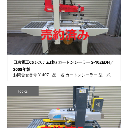
日東電工CSシステム(株) カートンシーラー S-102EDH／
2008年製
お問合せ番号 Y-4071 品 名 カートンシーラー 型 式 S-102EDH 種 類 包装・梱包機...
Topics